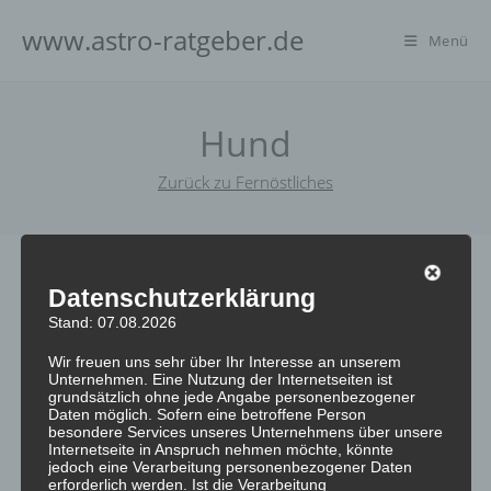
www.astro-ratgeber.de
Menü
Hund
Zurück zu Fernöstliches
Datenschutzerklärung
1910 – 1922 – 1934 – 1946 – 1958 – 1970 – 1982 – 1994 –
Stand: 07.08.2026
2006 – 2018 – 2030 – 2042 – 2054.
Wir freuen uns sehr über Ihr Interesse an unserem
Unternehmen. Eine Nutzung der Internetseiten ist
Hunde sind ausgesprochen sympathische Menschen. Sie
grundsätzlich ohne jede Angabe personenbezogener
Daten möglich. Sofern eine betroffene Person
beeindrucken mit Aufrichtigkeit,und ihren Sinn für
besondere Services unseres Unternehmens über unsere
Internetseite in Anspruch nehmen möchte, könnte
Gerechtigkeit. Sie sind sehr hilfsbereite, wachsame und
jedoch eine Verarbeitung personenbezogener Daten
unvoreingenommene Beobachter, denen das Wohl der
erforderlich werden. Ist die Verarbeitung